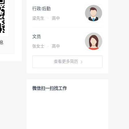
行政/后勤
梁先生
·
高中
文员
息
张女士
·
高中
查看更多简历
微信扫一扫找工作