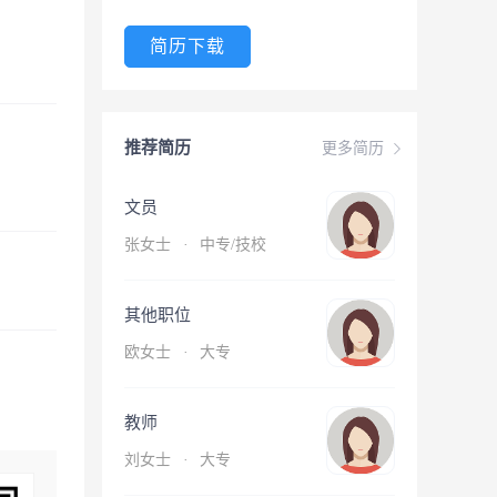
简历下载
推荐简历
更多简历
文员
张女士
·
中专/技校
其他职位
欧女士
·
大专
教师
刘女士
·
大专